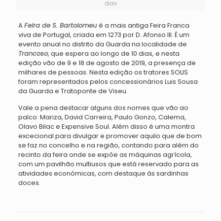
dav
A
Feira de S. Bartolomeu
é
a mais antiga Feira Franca
viva de Portugal, criada em 1273 por D. Afonso III. É um
evento anual no distrito da Guarda na localidade de
Trancoso
,
que espera ao longo de 10 dias, e nesta
edição vão de 9 e 18 de agosto de 2019, a presença de
milhares de pessoas. Nesta edição o
s tratores
SOLIS
foram representados pelos concessionários Luis Sousa
da Guarda e Tratoponte de Viseu.
Vale a pena destacar alguns dos nomes que vão ao
palco: Mariza, David Carreira, Paulo Gonzo, Calema,
Olavo Bilac e Expensive Soul. Além disso é uma montra
excecional para divulgar e promover aquilo que de bom
se faz no concelho e na região, contando para além do
recinto da feira onde se expõe as máquinas agrícola,
com um pavilhão multiusos que está reservado para as
atividades económicas, com destaque às sardinhas
doces.