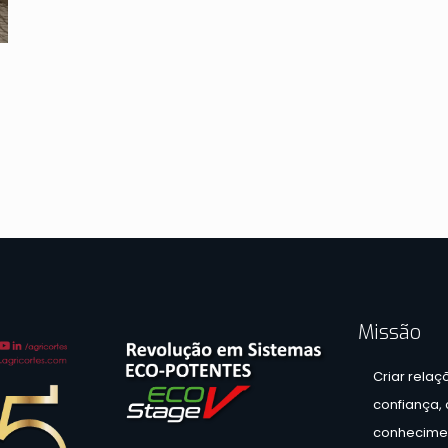
Missão
Criar relaç
confiança,
conhecimen