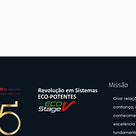
Missão
Criar relaç
confiança,
conhecimen
excelência 
fundamento