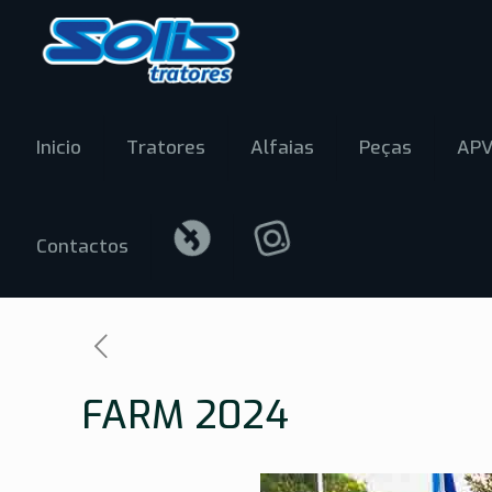
Inicio
Tratores
Alfaias
Peças
AP
Contactos
FARM 2024