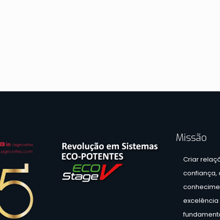
Missão
Criar relaç
confiança,
conhecimen
excelência 
fundamento